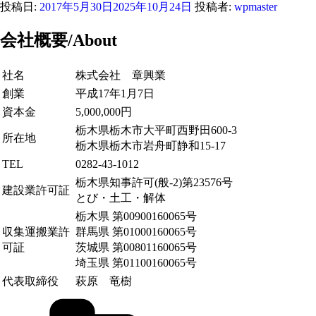
投稿日:
2017年5月30日
2025年10月24日
投稿者:
wpmaster
会社概要/About
社名
株式会社 章興業
創業
平成17年1月7日
資本金
5,000,000円
栃木県栃木市大平町西野田600-3
所在地
栃木県栃木市岩舟町静和15-17
TEL
0282-43-1012
栃木県知事許可(般-2)第23576号
建設業許可証
とび・土工・解体
栃木県 第00900160065号
収集運搬業許
群馬県 第01000160065号
可証
茨城県 第00801160065号
埼玉県 第01100160065号
代表取締役
萩原 竜樹